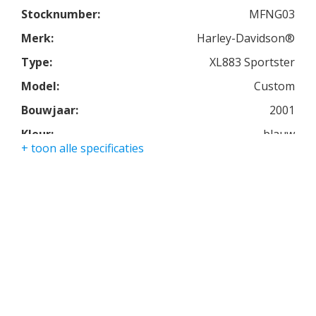
Al met al een zeer nette originele Harley 883!
Stocknumber:
MFNG03
Merk:
Harley-Davidson®
Type:
XL883 Sportster
Model:
Custom
Bouwjaar:
2001
Kleur:
blauw
+ toon alle specificaties
Kmstand:
7541km
Cilinders:
2
Aantal CC:
883
Garantie:
3 maanden