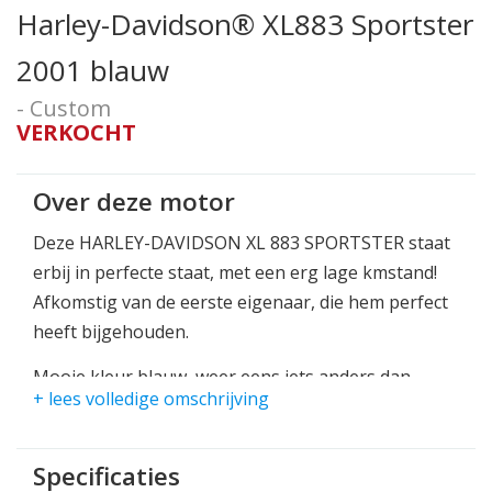
Harley-Davidson® XL883 Sportster
2001 blauw
- Custom
VERKOCHT
Over deze motor
Deze HARLEY-DAVIDSON XL 883 SPORTSTER staat
erbij in perfecte staat, met een erg lage kmstand!
Afkomstig van de eerste eigenaar, die hem perfect
heeft bijgehouden.
Mooie kleur blauw, weer eens iets anders dan
+ lees volledige omschrijving
zwart.
Het lak en chroom werk ziet er nog tiptop in orde
uit.
Specificaties