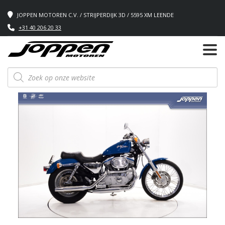
JOPPEN MOTOREN C.V. / STRIJPERDIJK 3D / 5595 XM LEENDE
+31 40 206 20 33
Producten
zoeken