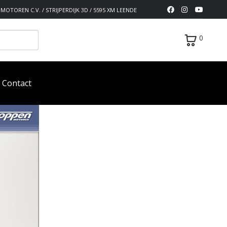
MOTOREN C.V. / STRIJPERDIJK 3D / 5595 XM LEENDE
0
Contact