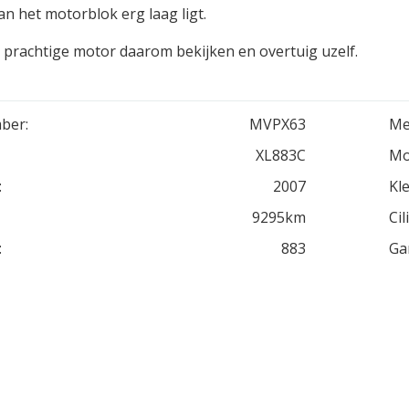
an het motorblok erg laag ligt.
prachtige motor daarom bekijken en overtuig uzelf.
ber:
MVPX63
Me
XL883C
Mo
:
2007
Kle
9295km
Cil
:
883
Ga