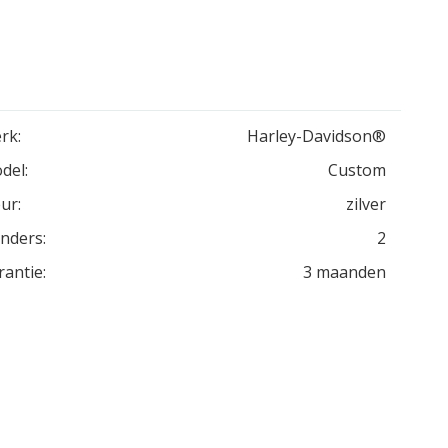
rk:
Harley-Davidson®
del:
Custom
ur:
zilver
inders:
2
rantie:
3 maanden