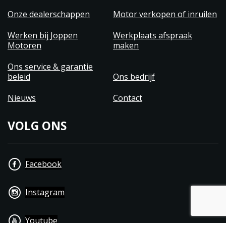
nog contact met ons op om een proefrit te regelen
Onze dealerschappen
Motor verkopen of inruilen
en jezelf onder te dompelen in de opwinding van
Harley-Davidson.
Werken bij Joppen
Werkplaats afspraak
Motoren
maken
Ons service & garantie
beleid
Ons bedrijf
Nieuws
Contact
VOLG ONS
Facebook
Instagram
Youtube