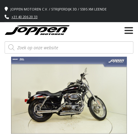
JOPPEN MOTOREN C.V. / STRIJPERDIJK 3D / 5595 XM LEENDE
+31 40 206 20 33
Producten
zoeken