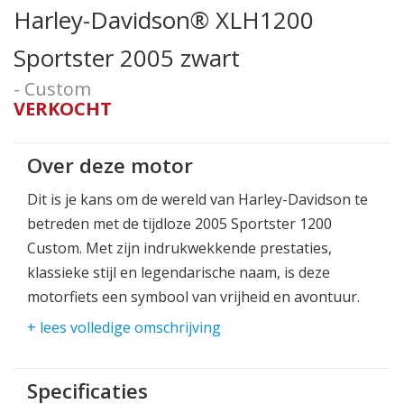
Harley-Davidson® XLH1200
Sportster 2005 zwart
- Custom
VERKOCHT
Over deze motor
Dit is je kans om de wereld van Harley-Davidson te
betreden met de tijdloze 2005 Sportster 1200
Custom. Met zijn indrukwekkende prestaties,
klassieke stijl en legendarische naam, is deze
motorfiets een symbool van vrijheid en avontuur.
+ lees volledige omschrijving
**Krachtige Prestaties:**
De motor bezit een krachtige 1200cc V-Twin motor
die een opwindend vermogen en koppel levert. Of
Specificaties