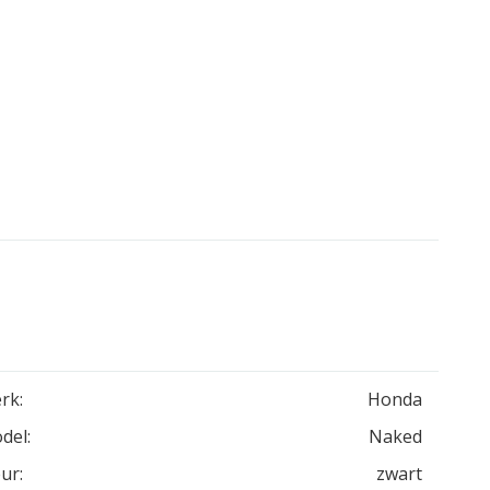
rk:
Honda
del:
Naked
ur:
zwart