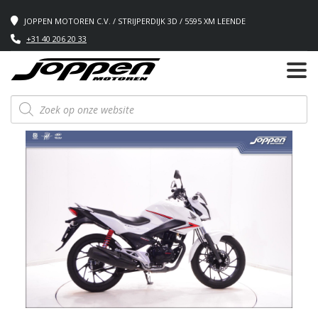
JOPPEN MOTOREN C.V. / STRIJPERDIJK 3D / 5595 XM LEENDE
+31 40 206 20 33
Producten
zoeken