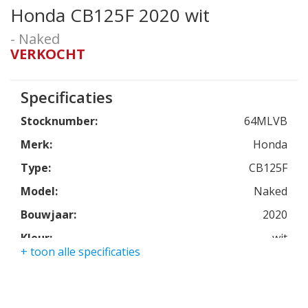
Honda CB125F 2020 wit
- Naked
VERKOCHT
Specificaties
Stocknumber:
64MLVB
Merk:
Honda
Type:
CB125F
Model:
Naked
Bouwjaar:
2020
Kleur:
wit
+ toon alle specificaties
Kmstand:
9685km
Cilinders:
1