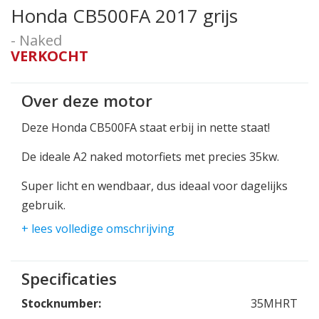
Honda CB500FA 2017 grijs
- Naked
VERKOCHT
Over deze motor
Deze Honda CB500FA staat erbij in nette staat!
De ideale A2 naked motorfiets met precies 35kw.
Super licht en wendbaar, dus ideaal voor dagelijks
gebruik.
Daarbij ook nog eens lekker zuinig rijden.
+ lees volledige omschrijving
De motor is vrij laag, dus ideaal voor de kleinere
onder ons.
Specificaties
Stocknumber:
35MHRT