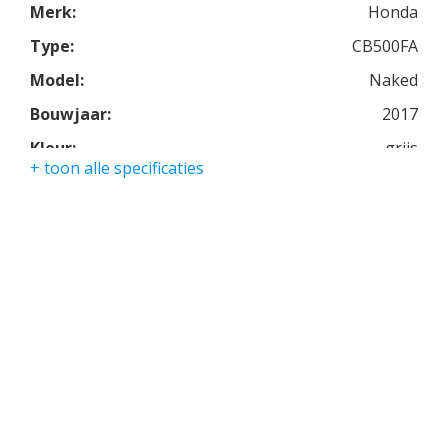
Merk:
Honda
Type:
CB500FA
Model:
Naked
Bouwjaar:
2017
Kleur:
grijs
+ toon alle specificaties
Kmstand:
23000km
Cilinders:
2
Aantal CC:
500
Garantie:
3 maanden