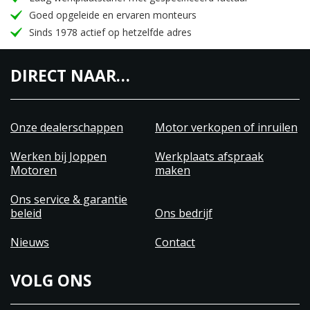
Drooggewicht:
170 kg (374.8 pounds)
Goed opgeleide en ervaren monteurs
Sinds 1978 actief op hetzelfde adres
Boring x slag (mm):
67 mm x 42,5 mm
DIRECT NAAR…
Onze dealerschappen
Motor verkopen of inruilen
Werken bij Joppen
Werkplaats afspraak
Motoren
maken
Ons service & garantie
beleid
Ons bedrijf
Nieuws
Contact
VOLG ONS