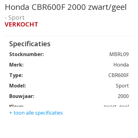
Honda CBR600F 2000 zwart/geel
- Sport
VERKOCHT
Specificaties
Stocknumber:
MBRL09
Merk:
Honda
Type:
CBR600F
Model:
Sport
Bouwjaar:
2000
Kleur:
zwart, geel
+ toon alle specificaties
Kmstand:
15790km
Cilinders:
4