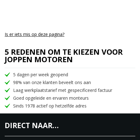
wilt genieten van een ontspannen rit, de Honda
GL1800 Goldwing ABS 2007 in bordeaux is de
perfecte metgezel. Neem contact op met een
erkende Honda-dealer voor meer informatie over
Is er iets mis op deze pagina?
prijzen en beschikbaarheid.
5 REDENEN OM TE KIEZEN VOOR
Ik hoop dat deze informatie nuttig voor je is. Als je
JOPPEN MOTOREN
nog andere vragen hebt, sta ik klaar om je te
helpen!
5 dagen per week geopend
98% van onze klanten beveelt ons aan
Laag werkplaatstarief met gespecificeerd factuur
Goed opgeleide en ervaren monteurs
Sinds 1978 actief op hetzelfde adres
DIRECT NAAR…