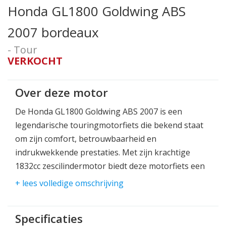
Honda GL1800 Goldwing ABS
2007 bordeaux
- Tour
VERKOCHT
Over deze motor
De Honda GL1800 Goldwing ABS 2007 is een
legendarische touringmotorfiets die bekend staat
om zijn comfort, betrouwbaarheid en
indrukwekkende prestaties. Met zijn krachtige
1832cc zescilindermotor biedt deze motorfiets een
soepele en krachtige rijervaring, zowel op lange
+ lees volledige omschrijving
afstanden als in stedelijke omgevingen.
De bordeauxkleurige uitvoering van de GL1800
Specificaties