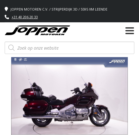
JOPPEN MOTOREN C.V. / STRIJPERDIJK 3D / 5595 XM LEENDE
+31 40 206 20 33
Producten
zoeken