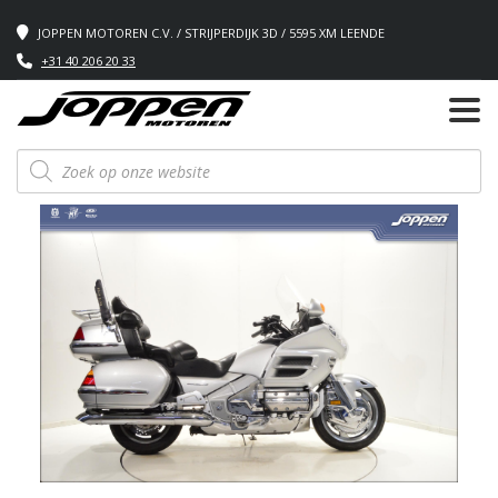
JOPPEN MOTOREN C.V. / STRIJPERDIJK 3D / 5595 XM LEENDE
+31 40 206 20 33
Producten
zoeken