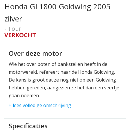
Honda GL1800 Goldwing 2005
zilver
- Tour
VERKOCHT
Over deze motor
Wie het over boten of bankstellen heeft in de
motorwereld, refereert naar de Honda Goldwing.
De kans is groot dat ze nog niet op een Goldwing
hebben gereden, aangezien ze het dan een veertje
gaan noemen.
+ lees volledige omschrijving
Ongeloofelijk hoe heerlijk het is om op een
Goldwing te rijden!
Alleen of met zijn tweeën een klein rondje of een
Specificaties