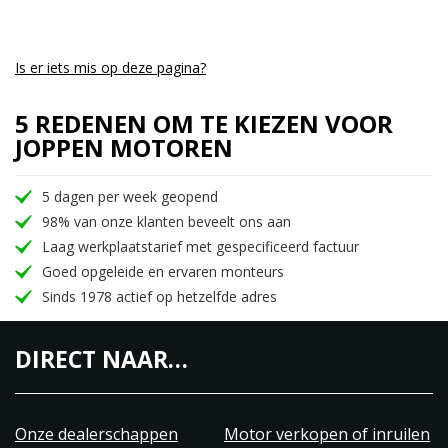
Remmen: Dubbele schijf voor, enkele schijf achter,
ABS
Is er iets mis op deze pagina?
Gewicht rijklaar: ±365 kg
5 REDENEN OM TE KIEZEN VOOR
Opties: Cruise control, verwarmde handvatten,
JOPPEN MOTOREN
geïntegreerde audio, bagagebox en koffers,
verstelbare windscherm
5 dagen per week geopend
98% van onze klanten beveelt ons aan
Deze Goldwing biedt comfort, veiligheid en een
Laag werkplaatstarief met gespecificeerd factuur
geweldige rijervaring voor zowel korte ritten als
Goed opgeleide en ervaren monteurs
lange toertochten.
Sinds 1978 actief op hetzelfde adres
DIRECT NAAR…
Onze dealerschappen
Motor verkopen of inruilen