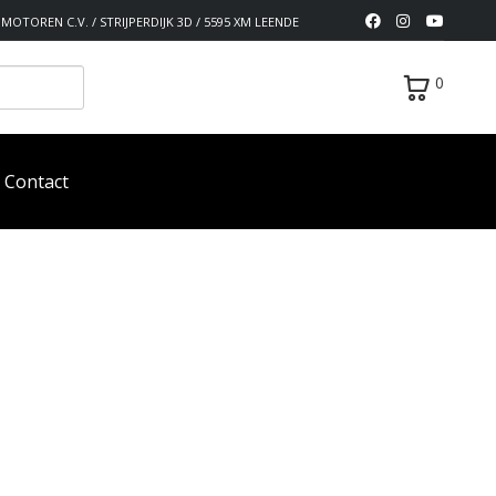
MOTOREN C.V. / STRIJPERDIJK 3D / 5595 XM LEENDE
0
Contact