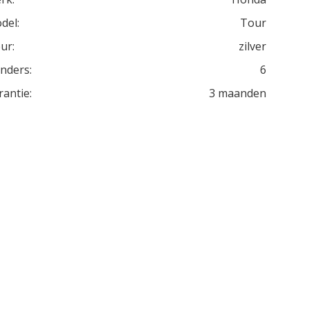
del:
Tour
ur:
zilver
inders:
6
rantie:
3 maanden