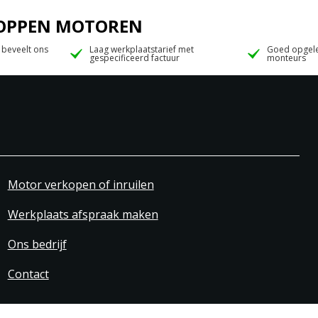
 JOPPEN MOTOREN
 beveelt ons
Laag werkplaatstarief met
Goed opgele
gespecificeerd factuur
monteurs
Motor verkopen of inruilen
Werkplaats afspraak maken
Ons bedrijf
Contact