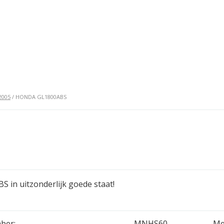
2005
/ HONDA GL1800ABS
S in uitzonderlijk goede staat!
ber:
MNHS60
Me