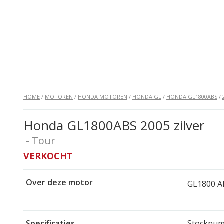
HOME
/
MOTOREN
/
HONDA MOTOREN
/
HONDA GL
/
HONDA GL1800ABS
/
Honda GL1800ABS 2005 zilver
- Tour
VERKOCHT
Over deze motor
GL1800 AB
Specificaties
Stocknum