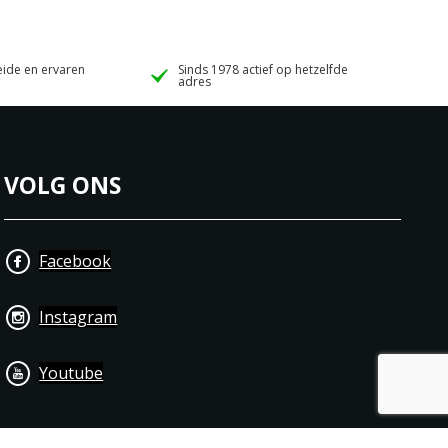
ide en ervaren
Sinds 1978 actief op hetzelfde
adres
VOLG ONS
Facebook
Instagram
Youtube