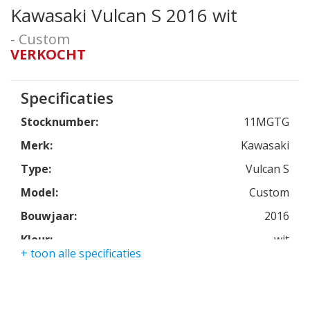
Kawasaki Vulcan S 2016 wit
- Custom
VERKOCHT
Specificaties
Stocknumber:
11MGTG
Merk:
Kawasaki
Type:
Vulcan S
Model:
Custom
Bouwjaar:
2016
Kleur:
wit
+ toon alle specificaties
Kmstand:
11322km
Cilinders:
2