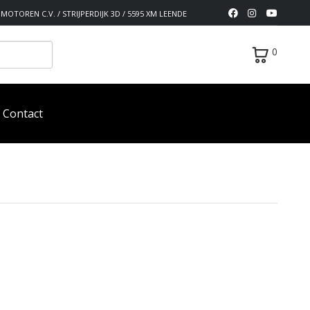
MOTOREN C.V. / STRIJPERDIJK 3D / 5595 XM LEENDE
0
Contact