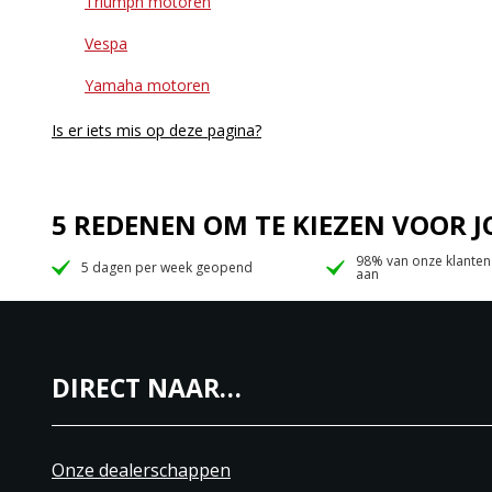
Triumph motoren
Vespa
Yamaha motoren
Is er iets mis op deze pagina?
5 REDENEN OM TE KIEZEN VOOR
98% van onze klanten
5 dagen per week geopend
aan
DIRECT NAAR…
Onze dealerschappen