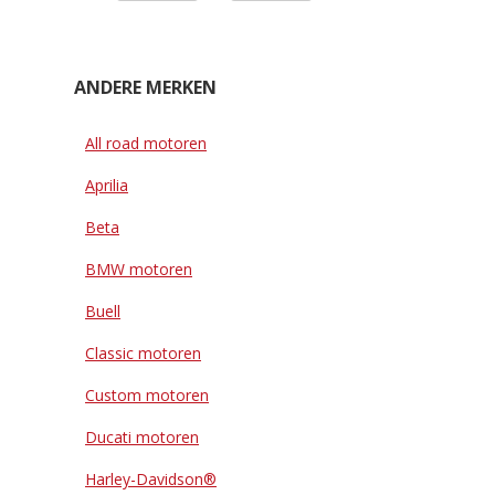
ANDERE MERKEN
All road motoren
Aprilia
Beta
BMW motoren
Buell
Classic motoren
Custom motoren
Ducati motoren
Harley-Davidson®