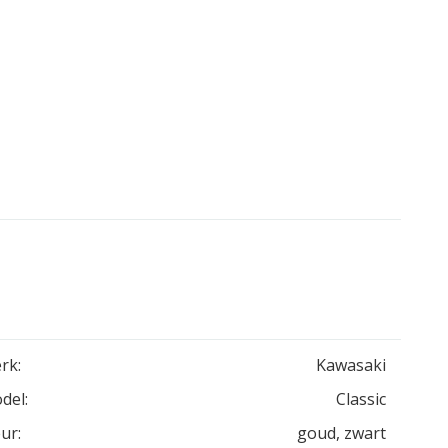
rk:
Kawasaki
del:
Classic
ur:
goud, zwart