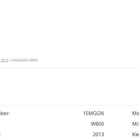
/
2013
/ KAWASAKI W800
ber:
15MGGN
Me
W800
Mo
:
2013
Kle