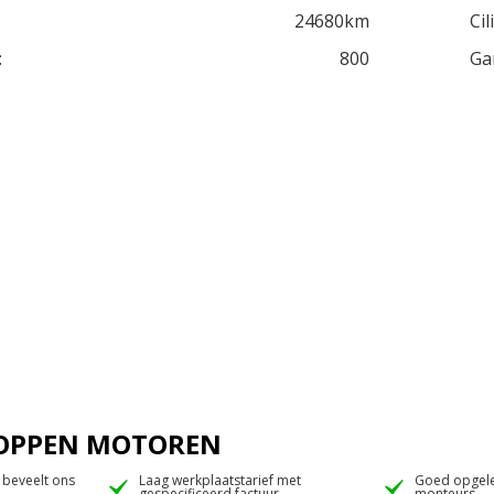
24680km
Cil
:
800
Ga
 JOPPEN MOTOREN
 beveelt ons
Laag werkplaatstarief met
Goed opgele
gespecificeerd factuur
monteurs