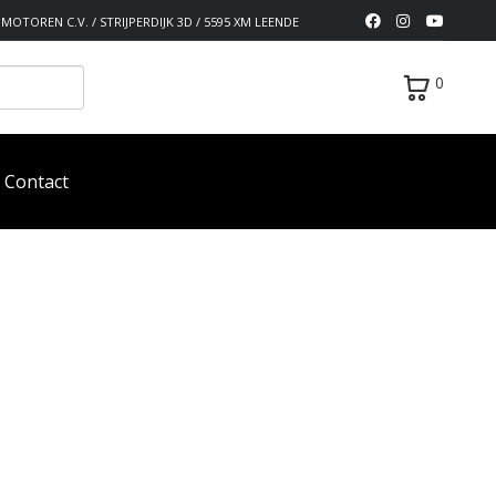
MOTOREN C.V. / STRIJPERDIJK 3D / 5595 XM LEENDE
0
Contact