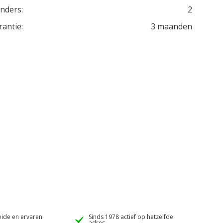
inders:
2
rantie:
3 maanden
ide en ervaren
Sinds 1978 actief op hetzelfde
adres