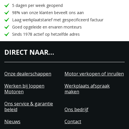
5 dagen per week geopend
98% van onze klanten beveelt ons aan
Laag werkplaatstarief met gespecificeerd factuur
Goed opgeleide en ervaren monteurs
Sinds 1978 actief op hetzelfde adres
DIRECT NAAR…
Onze dealerschappen
Motor verkopen of inruilen
Werken bij Joppen
Werkplaats afspraak
Motoren
maken
Ons service & garantie
beleid
Ons bedrijf
Nieuws
Contact