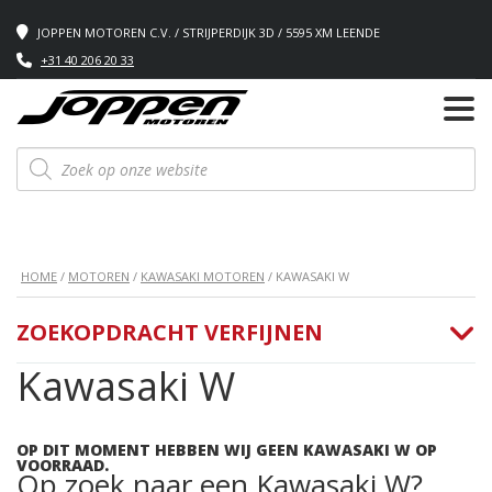
JOPPEN MOTOREN C.V. / STRIJPERDIJK 3D / 5595 XM LEENDE
+31 40 206 20 33
Producten
zoeken
HOME
/
MOTOREN
/
KAWASAKI MOTOREN
/ KAWASAKI W
ZOEKOPDRACHT VERFIJNEN
Kawasaki W
OP DIT MOMENT HEBBEN WIJ GEEN KAWASAKI W OP
VOORRAAD.
Op zoek naar een Kawasaki W?