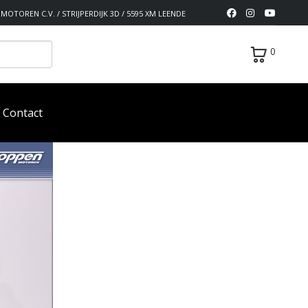
MOTOREN C.V. / STRIJPERDIJK 3D / 5595 XM LEENDE
0
Contact