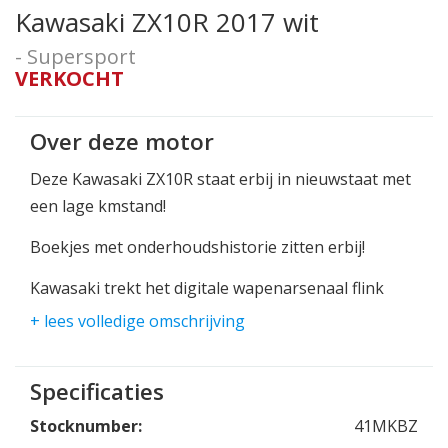
Kawasaki ZX10R 2017 wit
- Supersport
VERKOCHT
Over deze motor
Deze Kawasaki ZX10R staat erbij in nieuwstaat met
een lage kmstand!
Boekjes met onderhoudshistorie zitten erbij!
Kawasaki trekt het digitale wapenarsenaal flink
open; traction control, launch control, engine brake
+ lees volledige omschrijving
control, circuit-ABS en quickshifter zorgen voor de
noodzakelijke assistentie in de zoektocht naar
Specificaties
meer grip en snelheid.
Stocknumber:
41MKBZ
200pk aan geweld in dit witte monster! Wie komt