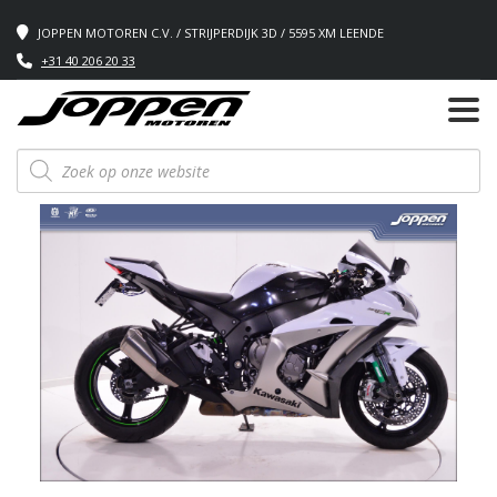
JOPPEN MOTOREN C.V. / STRIJPERDIJK 3D / 5595 XM LEENDE
+31 40 206 20 33
Producten
zoeken