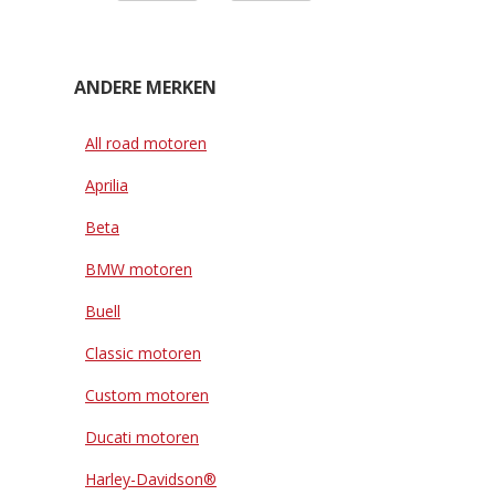
ANDERE MERKEN
All road motoren
Aprilia
Beta
BMW motoren
Buell
Classic motoren
Custom motoren
Ducati motoren
Harley-Davidson®