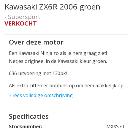
Kawasaki ZX6R 2006 groen
- Supersport
VERKOCHT
Over deze motor
Een Kawasaki Ninja zo als je hem graag ziet!
Netjes origineel in de Kawasaki kleur groen.
636 uitvoering met 130pk!
Als extra zitten er bobbins op om hem makkelijk op
de bok te zetten.
+ lees volledige omschrijving
Kom snel langs voor deze geweldige supersport!
Specificaties
Stocknumber:
MXXS70