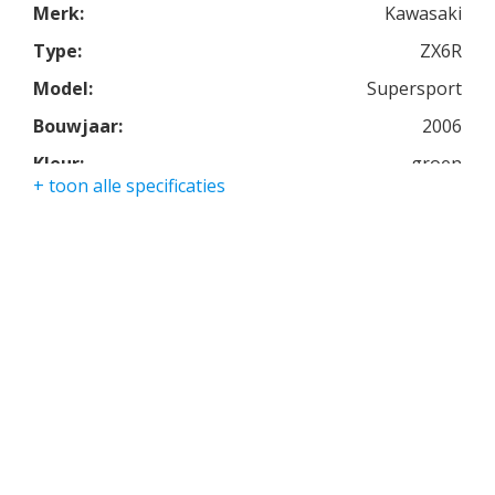
Merk:
Kawasaki
Type:
ZX6R
Model:
Supersport
Bouwjaar:
2006
Kleur:
groen
+ toon alle specificaties
Kmstand:
22000km
Cilinders:
4
Aantal CC:
600
Garantie:
3 maanden