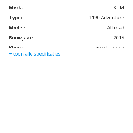
Merk:
KTM
Type:
1190 Adventure
Model:
All road
Bouwjaar:
2015
Kleur:
zwart, oranje
+ toon alle specificaties
Kmstand:
42662km
Cilinders:
2
Aantal CC:
1190
Garantie:
3 maanden