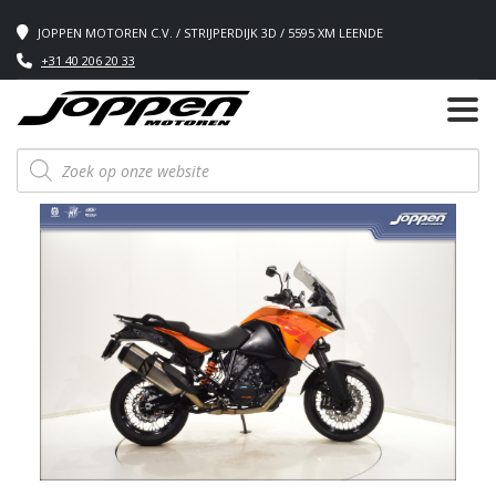
JOPPEN MOTOREN C.V. / STRIJPERDIJK 3D / 5595 XM LEENDE
+31 40 206 20 33
Producten
zoeken