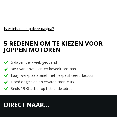
Motor: V-twin, 1301 cc
Vermogen: ±160 pk
Is er iets mis op deze pagina?
Transmissie: 6-versnellingsbak
Brandstofsysteem: Elektronische brandstofinjectie
5 REDENEN OM TE KIEZEN VOOR
JOPPEN MOTOREN
Remmen: Dubbele schijf voor, enkele schijf achter,
ABS
5 dagen per week geopend
Ophanging voor: WP volledig verstelbare upside-
98% van onze klanten beveelt ons aan
Laag werkplaatstarief met gespecificeerd factuur
down vork
Goed opgeleide en ervaren monteurs
Ophanging achter: WP monoshock, volledig
Sinds 1978 actief op hetzelfde adres
verstelbaar
DIRECT NAAR…
Gewicht rijklaar: ±238 kg
Brandstoftank: 23 liter