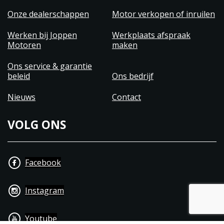
Onze dealerschappen
Motor verkopen of inruilen
De KTM 1290 Super Adventure R is de ultieme
partner voor wie avontuur zoekt, ongeacht het
Werken bij Joppen
Werkplaats afspraak
terrein. Van bochtige bergwegen tot ruige
Motoren
maken
offroadpaden, deze motor is klaar voor elk
Ons service & garantie
avontuur dat jij aandurft.
beleid
Ons bedrijf
Nieuws
Contact
VOLG ONS
Facebook
Instagram
Youtube