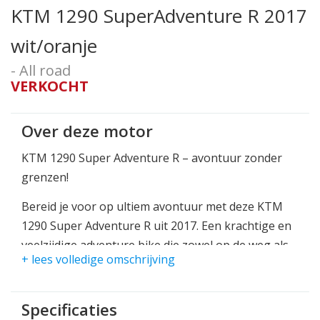
KTM 1290 SuperAdventure R 2017
wit/oranje
- All road
VERKOCHT
Over deze motor
KTM 1290 Super Adventure R – avontuur zonder
grenzen!
Bereid je voor op ultiem avontuur met deze KTM
1290 Super Adventure R uit 2017. Een krachtige en
veelzijdige adventure bike die zowel op de weg als
+ lees volledige omschrijving
offroad uitblinkt. Perfect voor motorrijders die niet
bang zijn om nieuwe grenzen te verkennen.
Specificaties
Waarom deze Super Adventure R bijzonder is: