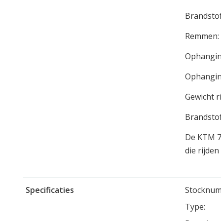
Brandstof
Remmen: D
Ophanging
Ophanging
Gewicht ri
Brandstoft
De KTM 79
die rijde
Specificaties
Stocknum
Type: