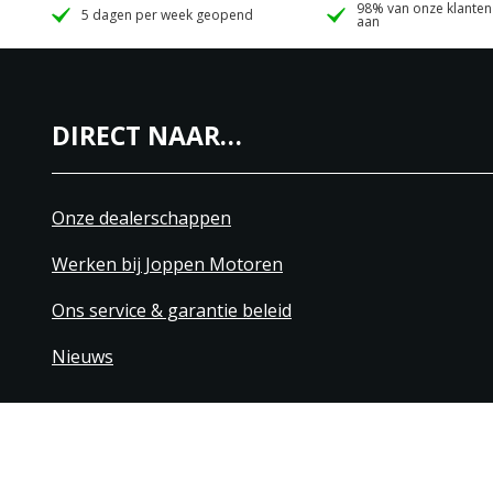
98% van onze klanten
5 dagen per week geopend
aan
DIRECT NAAR…
Onze dealerschappen
Werken bij Joppen Motoren
Ons service & garantie beleid
Nieuws
+31 40 206 20 33