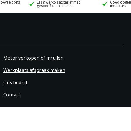
 beveelt ons
Laag werkplaatstarief met
Goed opgele
gespecificeerd factuur
monteurs
Motor verkopen of inruilen
Werkplaats afspraak maken
Ons bedrijf
Contact