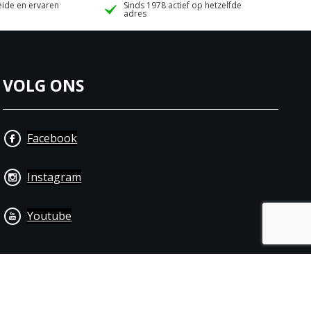
ide en ervaren
Sinds 1978 actief op hetzelfde
adres
VOLG ONS
Facebook
Instagram
Youtube