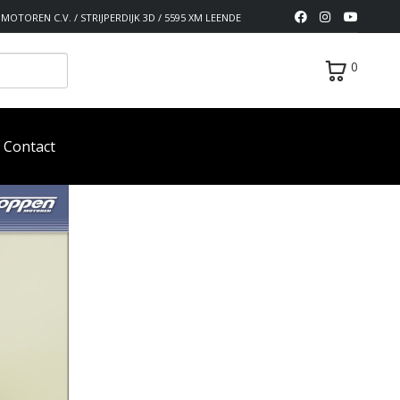
MOTOREN C.V. / STRIJPERDIJK 3D / 5595 XM LEENDE
0
Contact