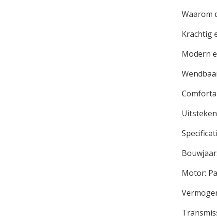
Waarom de
Krachtig e
Modern en 
Wendbaar 
Comfortab
Uitsteken
Specifica
Bouwjaar
Motor: Par
Vermogen
Transmiss