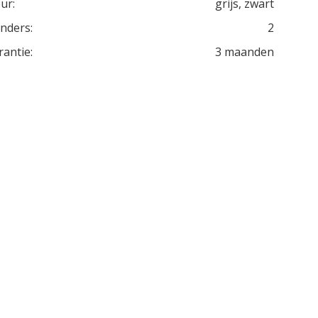
ur:
grijs, zwart
inders:
2
rantie:
3 maanden