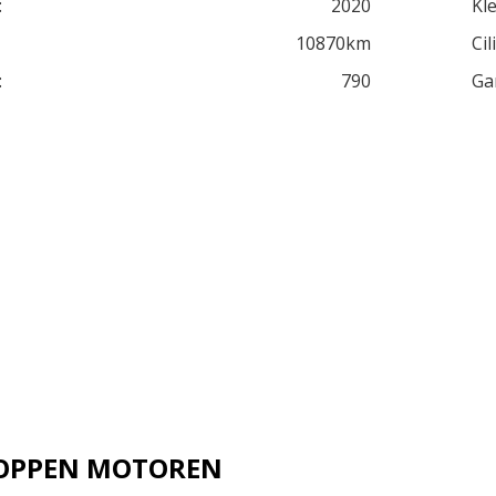
:
2020
Kle
10870km
Cil
:
790
Ga
 JOPPEN MOTOREN