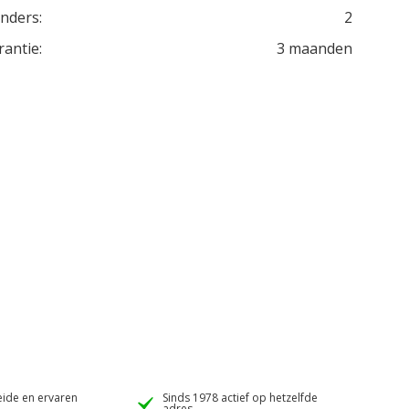
inders:
2
rantie:
3 maanden
ide en ervaren
Sinds 1978 actief op hetzelfde
adres