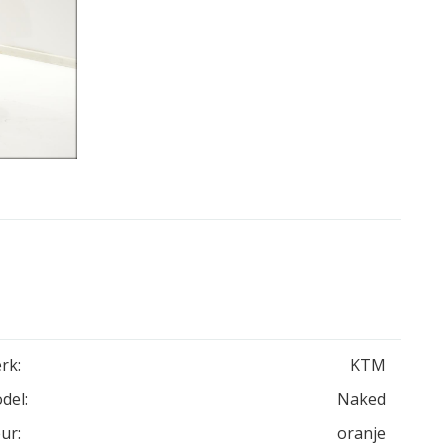
rk:
KTM
del:
Naked
ur:
oranje