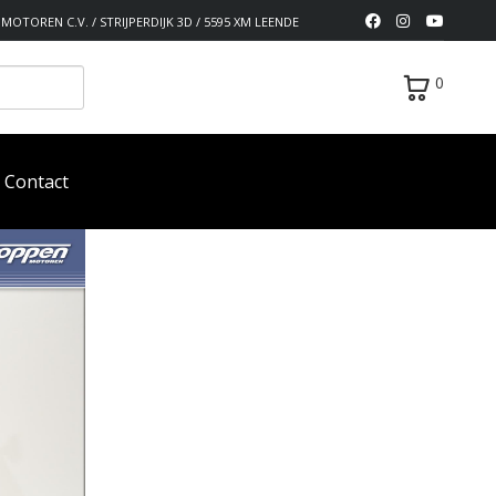
MOTOREN C.V. / STRIJPERDIJK 3D / 5595 XM LEENDE
0
Contact