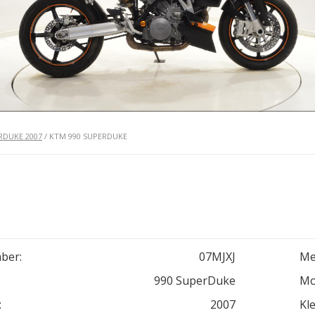
RDUKE 2007
/ KTM 990 SUPERDUKE
ber:
07MJXJ
Me
990 SuperDuke
Mo
:
2007
Kle