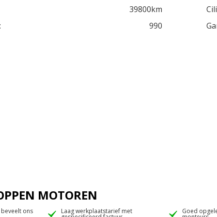
39800km
Cil
:
990
Ga
 JOPPEN MOTOREN
 beveelt ons
Laag werkplaatstarief met
Goed opgele
gespecificeerd factuur
monteurs