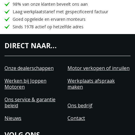
98% van onze klanten beveelt ons aan
Laag werkplaatstarief met gespecificeerd factuur
Goed opgeleide en ervaren monteurs
Sinds 1978 actief op hetzelfde adres
DIRECT NAAR…
Onze dealerschappen
Motor verkopen of inruilen
Werken bij Joppen
Werkplaats afspraak
Motoren
maken
Ons service & garantie
beleid
Ons bedrijf
Nieuws
Contact
VOLG ONS