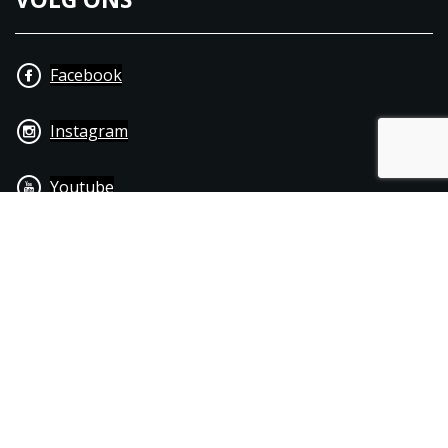
Facebook
Instagram
Youtube
+31 40 206 20 33
Contact
Disclaimer
Algemene leverings- & betalingsvoorwaarden
© 1976 - 2025 | Joppen Motoren C.V.