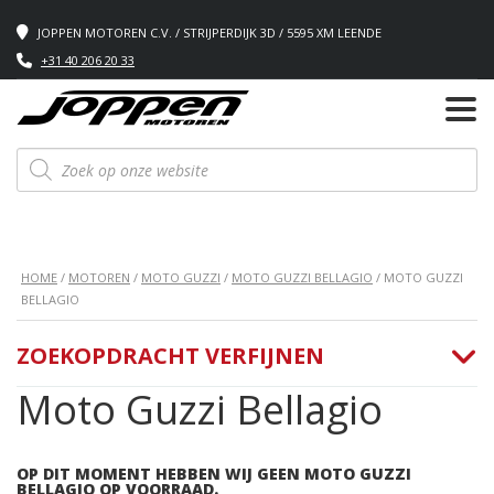
JOPPEN MOTOREN C.V. / STRIJPERDIJK 3D / 5595 XM LEENDE
+31 40 206 20 33
Producten
zoeken
HOME
/
MOTOREN
/
MOTO GUZZI
/
MOTO GUZZI BELLAGIO
/ MOTO GUZZI
BELLAGIO
ZOEKOPDRACHT VERFIJNEN
Moto Guzzi Bellagio
OP DIT MOMENT HEBBEN WIJ GEEN MOTO GUZZI
BELLAGIO OP VOORRAAD.