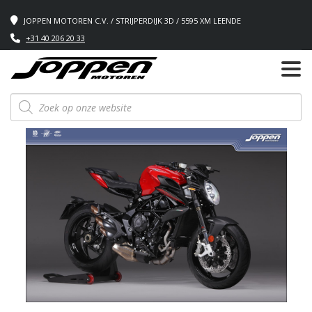
JOPPEN MOTOREN C.V. / STRIJPERDIJK 3D / 5595 XM LEENDE
+31 40 206 20 33
Producten
zoeken