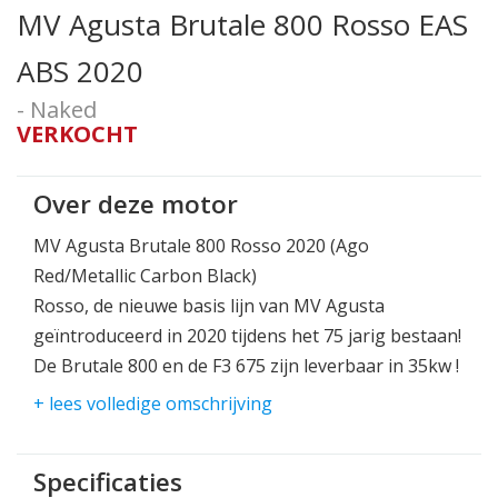
MV Agusta Brutale 800 Rosso EAS
ABS 2020
- Naked
VERKOCHT
Over deze motor
MV Agusta Brutale 800 Rosso 2020 (Ago
Red/Metallic Carbon Black)
Rosso, de nieuwe basis lijn van MV Agusta
geïntroduceerd in 2020 tijdens het 75 jarig bestaan!
De Brutale 800 en de F3 675 zijn leverbaar in 35kw !
3 cilinders, 110pk en 84Nm koppel zijn heerlijke
+ lees volledige omschrijving
cijfers met een droog gewicht van 175kg.
EAS ofwel de elektronische quickshifter (up en
Specificaties
down) is een optie die je kan kiezen.