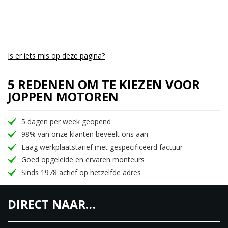
Joppen Motoren is al jaren lang MV Agusta dealer
en heeft een ruim assortiment aan MV Agusta’s op
voorraad, nieuw en occasion. Wij hebben de juiste
kennis en werkplaats aan boord om MV Agusta tot
een succes te hebben en te houden.
Is er iets mis op deze pagina?
Tot ziens bij Joppen Motoren!
5 REDENEN OM TE KIEZEN VOOR
JOPPEN MOTOREN
5 dagen per week geopend
98% van onze klanten beveelt ons aan
Laag werkplaatstarief met gespecificeerd factuur
Goed opgeleide en ervaren monteurs
Sinds 1978 actief op hetzelfde adres
DIRECT NAAR…