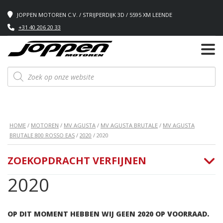
JOPPEN MOTOREN C.V. / STRIJPERDIJK 3D / 5595 XM LEENDE
+31 40 206 20 33
Producten
zoeken
HOME
/
MOTOREN
/
MV AGUSTA
/
MV AGUSTA BRUTALE
/
MV AGUSTA
BRUTALE 800 ROSSO EAS
/
2020
/ 2020
ZOEKOPDRACHT VERFIJNEN
2020
OP DIT MOMENT HEBBEN WIJ GEEN 2020 OP VOORRAAD.