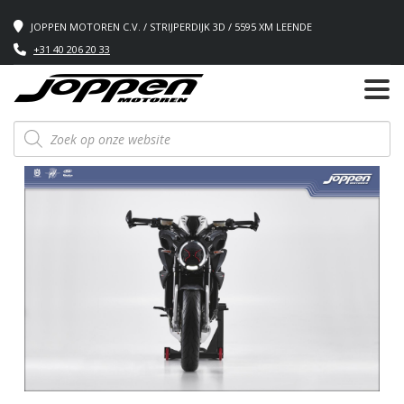
JOPPEN MOTOREN C.V. / STRIJPERDIJK 3D / 5595 XM LEENDE
+31 40 206 20 33
Producten
zoeken