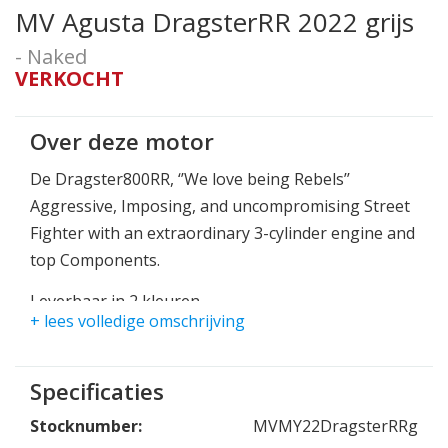
MV Agusta DragsterRR 2022 grijs
- Naked
VERKOCHT
Over deze motor
De Dragster800RR, ‘’We love being Rebels’’
Aggressive, Imposing, and uncompromising Street
Fighter with an extraordinary 3-cylinder engine and
top Components.
Leverbaar in 2 kleuren
+ lees volledige omschrijving
Matt Magnum Silver/Matt Metallic Dark Grey
Matt Magnum Avio Grey/ Matt Metallic Dark Grey
Specificaties
With the looks of a street fighter, reflecting the
powerful three-piston heart, the Dragster RR is a
Stocknumber:
MVMY22DragsterRRg