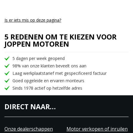
Launch Control
Quickshifter 3.0 Up en Down
Topsnelheid van 240km/h
Is er iets mis op deze pagina?
Marzocchi volledig instelbare voorvork
5 REDENEN OM TE KIEZEN VOOR
Sachs progressieve volledig instelbare
JOPPEN MOTOREN
schokdemper
Hoogwaardige Brembo remmen met het nieuwste
5 dagen per week geopend
ABS systeem. Rear Wheel Lift-up Mitigation en
98% van onze klanten beveelt ons aan
bochten funtie
Laag werkplaatstarief met gespecificeerd factuur
5.5inch TFT gekleurd scherm
Goed opgeleide en ervaren monteurs
Bluetooth verbinding
Sinds 1978 actief op hetzelfde adres
MV Ride App conectie
Stuurdemper
DIRECT NAAR…
MV Agusta, het motormerk wat bekend staat om
hun perfecte styling, rij eigenschappen en het race
DNA.
Onze dealerschappen
Motor verkopen of inruilen