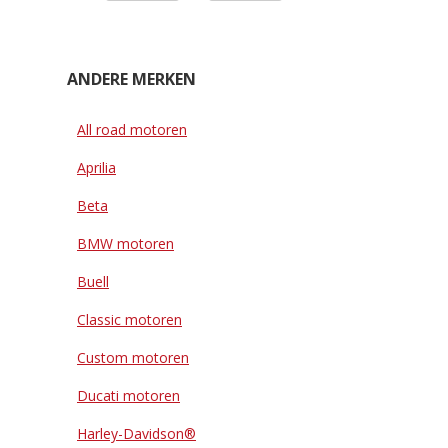
ANDERE MERKEN
All road motoren
Aprilia
Beta
BMW motoren
Buell
Classic motoren
Custom motoren
Ducati motoren
Harley-Davidson®