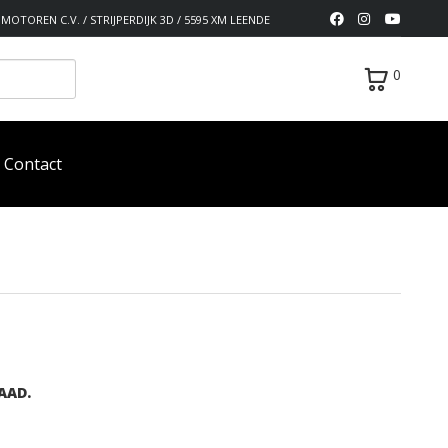
MOTOREN C.V. / STRIJPERDIJK 3D / 5595 XM LEENDE
0
Contact
AAD.