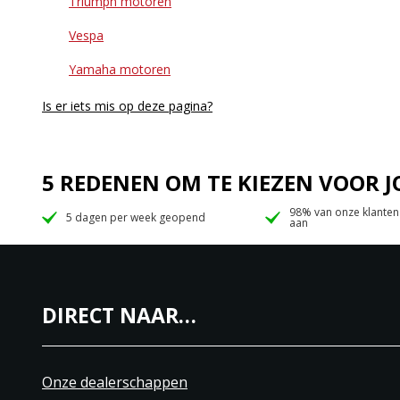
Triumph motoren
Vespa
Yamaha motoren
Is er iets mis op deze pagina?
5 REDENEN OM TE KIEZEN VOOR
98% van onze klanten
5 dagen per week geopend
aan
DIRECT NAAR…
Onze dealerschappen