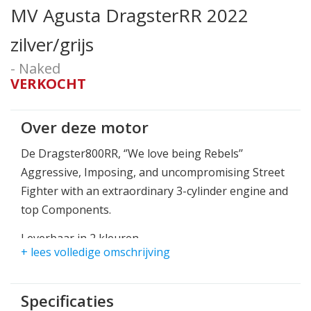
MV Agusta DragsterRR 2022
zilver/grijs
- Naked
VERKOCHT
Over deze motor
De Dragster800RR, ‘’We love being Rebels’’
Aggressive, Imposing, and uncompromising Street
Fighter with an extraordinary 3-cylinder engine and
top Components.
Leverbaar in 2 kleuren
+ lees volledige omschrijving
Matt Magnum Silver/Matt Metallic Dark Grey
Matt Magnum Avio Grey/ Matt Metallic Dark Grey
Specificaties
With the looks of a street fighter, reflecting the