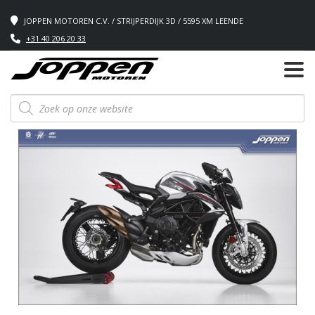
JOPPEN MOTOREN C.V. / STRIJPERDIJK 3D / 5595 XM LEENDE
+31 40 206 20 33
Producten
zoeken