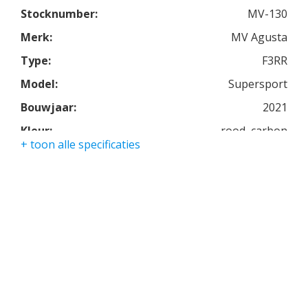
147pk met 173kg standaard.
Stocknumber:
MV-130
Deze F3RR is alvast voorzien van de Racing kit en
Merk:
MV Agusta
heeft dus:
Type:
F3RR
155pk met 165kg!!!
Model:
Supersport
Bouwjaar:
2021
Kleur:
rood, carbon
+ toon alle specificaties
Kmstand:
1600km
Cilinders:
3
Aantal CC:
800
Garantie:
een jaar