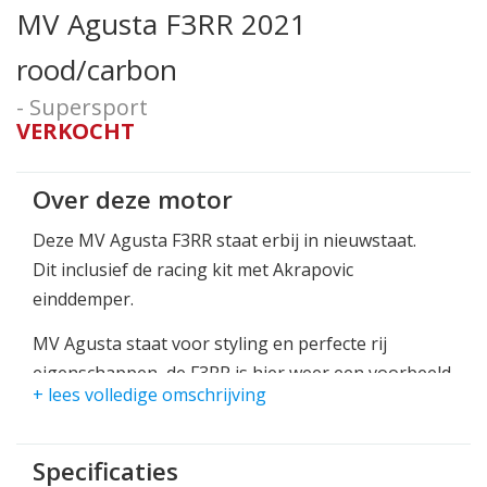
MV Agusta F3RR 2021
rood/carbon
- Supersport
VERKOCHT
Over deze motor
Deze MV Agusta F3RR staat erbij in nieuwstaat.
Dit inclusief de racing kit met Akrapovic
einddemper.
MV Agusta staat voor styling en perfecte rij
eigenschappen, de F3RR is hier weer een voorbeeld
+ lees volledige omschrijving
van!
Een circuit beest waar je gewoon mee op de weg
Specificaties
mag rijden :).