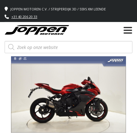
JOPPEN MOTOREN C.V. / STRIJPERDIJK 3D / 5595 XM LEENDE
+31 40 206 20 33
Producten
zoeken