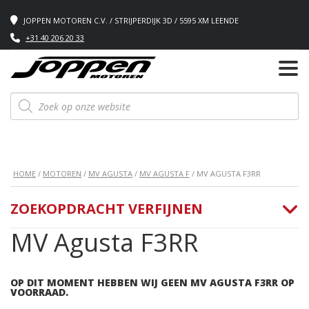
JOPPEN MOTOREN C.V. / STRIJPERDIJK 3D / 5595 XM LEENDE
+31 40 206 20 33
Producten
zoeken
HOME
/
MOTOREN
/
MV AGUSTA
/
MV AGUSTA F
/ MV AGUSTA F3RR
ZOEKOPDRACHT VERFIJNEN
MV Agusta F3RR
OP DIT MOMENT HEBBEN WIJ GEEN MV AGUSTA F3RR OP
VOORRAAD.