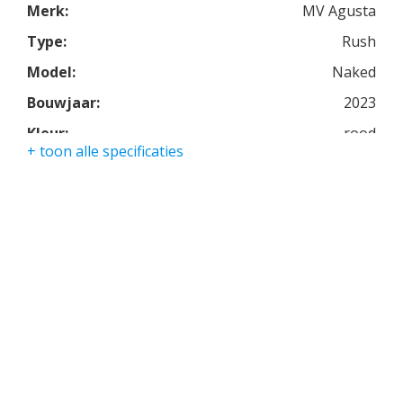
Merk:
MV Agusta
Type:
Rush
Model:
Naked
Bouwjaar:
2023
Kleur:
rood
+ toon alle specificaties
Kmstand:
0Km
Cilinders:
4
Aantal CC:
1000
Garantie:
drie jaar