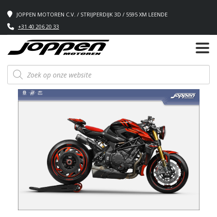
JOPPEN MOTOREN C.V. / STRIJPERDIJK 3D / 5595 XM LEENDE
+31 40 206 20 33
Producten
zoeken