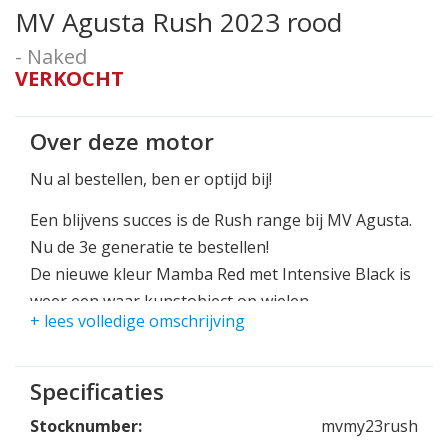
MV Agusta Rush 2023 rood
- Naked
VERKOCHT
Over deze motor
Nu al bestellen, ben er optijd bij!
Een blijvens succes is de Rush range bij MV Agusta.
Nu de 3e generatie te bestellen!
De nieuwe kleur Mamba Red met Intensive Black is
weer een waar kunstobject op wielen.
+ lees volledige omschrijving
Standaard geleverd met een complete racekit waar
het complete uitlaatsysteem van Arrow in uitblinkt!
Specificaties
Binnenkort meer informatie.
Stocknumber:
mvmy23rush