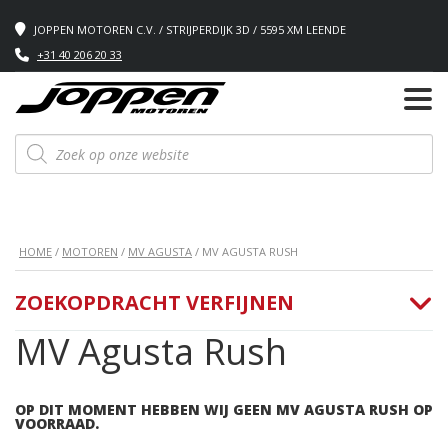
JOPPEN MOTOREN C.V. / STRIJPERDIJK 3D / 5595 XM LEENDE
+31 40 206 20 33
Producten
zoeken
HOME
/
MOTOREN
/
MV AGUSTA
/ MV AGUSTA RUSH
ZOEKOPDRACHT VERFIJNEN
MV Agusta Rush
OP DIT MOMENT HEBBEN WIJ GEEN MV AGUSTA RUSH OP
VOORRAAD.