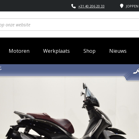
+31 40 206 20 33
JOPPEN 
Motoren
Werkplaats
Shop
Nieuws