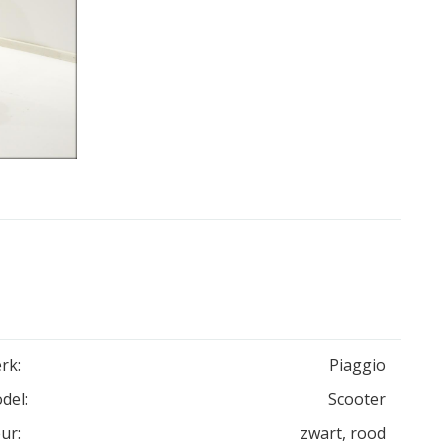
rk:
Piaggio
del:
Scooter
ur:
zwart, rood