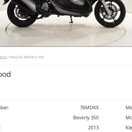
2013
/ PIAGGIO BEVERLY 350
ood
ber:
76MDKX
Me
Beverly 350
Mo
:
2013
Kle