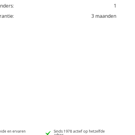
inders:
1
rantie:
3 maanden
ide en ervaren
Sinds 1978 actief op hetzelfde
adres