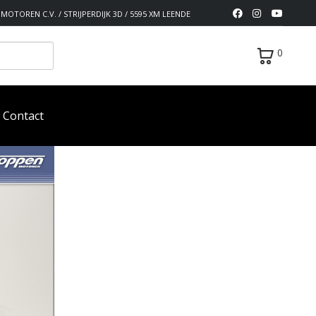
MOTOREN C.V. / STRIJPERDIJK 3D / 5595 XM LEENDE
0
Contact