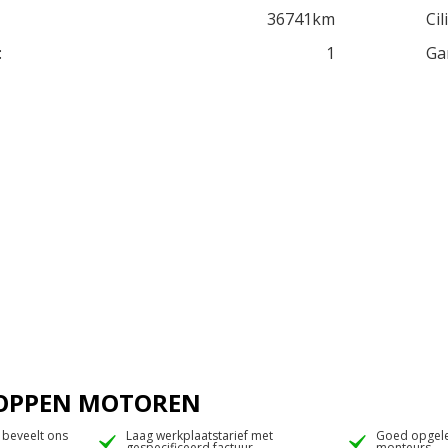
36741km
Cil
:
1
Ga
 JOPPEN MOTOREN
 beveelt ons
Laag werkplaatstarief met
Goed opgele
gespecificeerd factuur
monteurs