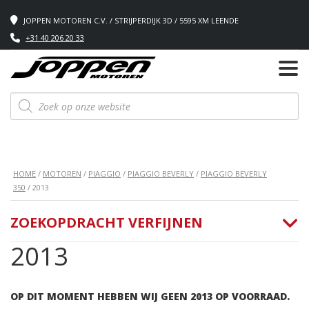
JOPPEN MOTOREN C.V. / STRIJPERDIJK 3D / 5595 XM LEENDE
+31 40 206 20 33
Producten
zoeken
HOME
/
MOTOREN
/
PIAGGIO
/
PIAGGIO BEVERLY
/
PIAGGIO BEVERLY
350
/ 2013
ZOEKOPDRACHT VERFIJNEN
2013
OP DIT MOMENT HEBBEN WIJ GEEN 2013 OP VOORRAAD.