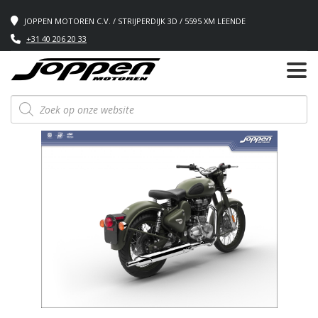
JOPPEN MOTOREN C.V. / STRIJPERDIJK 3D / 5595 XM LEENDE
+31 40 206 20 33
Producten
zoeken