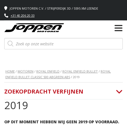
JOPPEN MOTOREN C.V. / STRIJPERDIJK 3D / 5595 XM LEENDE
+31 40 206 20 33
Producten
zoeken
HOME
/
MOTOREN
/
ROYAL ENFIELD
/
ROYAL ENFIELD BULLET
/
ROYAL
ENFIELD BULLET CLASSIC 500 ABGREEN ABS
/ 2019
ZOEKOPDRACHT VERFIJNEN
2019
OP DIT MOMENT HEBBEN WIJ GEEN 2019 OP VOORRAAD.