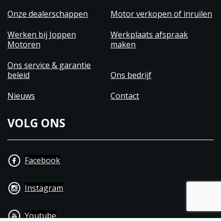
Specificaties motorfiets
Onze dealerschappen
Motor verkopen of inruilen
350cc 1 cilinder
14,87kw (20,2pk) met 27Nm (A2 rijbewijs)
Werken bij Joppen
Werkplaats afspraak
Motoren
maken
Rijklaar gewicht van 195kg
Zadelhoogte van 805mm
Ons service & garantie
Topsnelheid van 114km/h
beleid
Ons bedrijf
5 versnellingen
Nieuws
Contact
13 liter tank
Verbruik van 2,63l/100km (1 op 38)
VOLG ONS
3 jaar fabrieksgarantie
Facebook
Instagram
Youtube