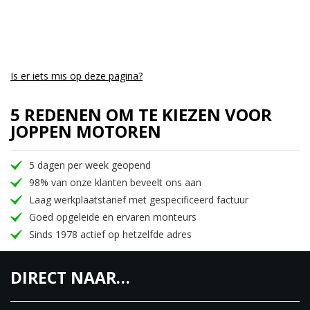
mee met de tijd. Een dashboard met de nodige
informatie met een analoge snelheidsmeter is
geplaatst op de juiste plek. Standaard voorzien van
een USB-poort op het stuur om mogelijke
Is er iets mis op deze pagina?
accessoires die op het stuur geplaatst gaan worden
op te laden. Het 2-kanaals ABS werkt subliem en
5 REDENEN OM TE KIEZEN VOOR
zorgt voor vertrouwen tijdens het remmen.
JOPPEN MOTOREN
De Royal Enfield Classic 350 is leverbaar in 6
5 dagen per week geopend
kleuren
98% van onze klanten beveelt ons aan
Chrome Red
Laag werkplaatstarief met gespecificeerd factuur
Chrome Bronze
Goed opgeleide en ervaren monteurs
Dark Gunmetal Grey
Sinds 1978 actief op hetzelfde adres
Dark Stealth
Halcyon Black
DIRECT NAAR…
Halcyon Green