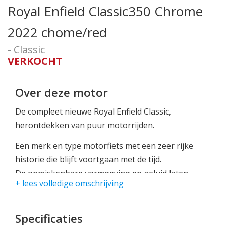
Royal Enfield Classic350 Chrome
2022 chome/red
- Classic
VERKOCHT
Over deze motor
De compleet nieuwe Royal Enfield Classic,
herontdekken van puur motorrijden.
Een merk en type motorfiets met een zeer rijke
historie die blijft voortgaan met de tijd.
De onmiskenbare vormgeving en geluid laten
+ lees volledige omschrijving
direct zien en horen dat het om een Royal Enfield 1
cilinder gaat. Een tijdloos model wat blijft en blijft,
en niet meer is weg te denken onder motorrijders
Specificaties