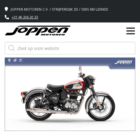
JOPPEN MOTOREN C.V. / STRIJPERDIJK 3D / 5595 XM LEENDE
+31 40 206 20 33
Producten
zoeken