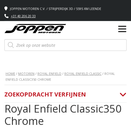
JOPPEN MOTOREN C.V. / STRIJPERDIJK 3D / 5595 XM LEENDE
+31 40 206 20 33
Producten
zoeken
HOME
/
MOTOREN
/
ROYAL ENFIELD
/
ROYAL ENFIELD CLASSIC
/ ROYAL
ENFIELD CLASSIC350 CHROME
ZOEKOPDRACHT VERFIJNEN
Royal Enfield Classic350
Chrome