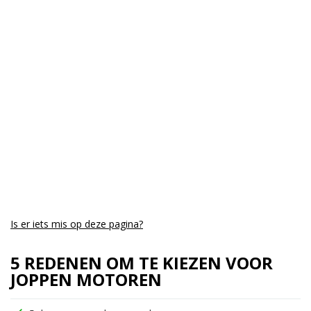
Kmstand:
0Km
Cilinders:
1
Aantal CC:
410
Garantie:
drie jaar
Is er iets mis op deze pagina?
5 REDENEN OM TE KIEZEN VOOR
JOPPEN MOTOREN