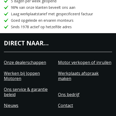
5 dagen per week geopend
98% van onze klanten beveelt ons aan
Laag werkplaatstarief met gespecificeerd factuur
Goed opgeleide en ervaren monteurs
Sinds 1978 actief op hetzelfde adres
DIRECT NAAR…
Onze dealerschappen
Motor verkopen of inruilen
Werken bij Joppen
Werkplaats afspraak
Motoren
maken
Ons service & garantie
beleid
Ons bedrijf
Nieuws
Contact