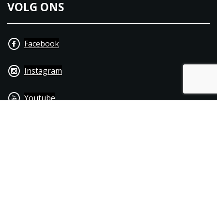
VOLG ONS
Facebook
Instagram
Youtube
+31 40 206 20 33
Contact
Disclaimer
Algemene leverings- & betalingsvoorwaarden
© 1976 - 2025 | Joppen Motoren C.V.