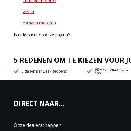
Triumph motoren
Vespa
Yamaha motoren
Is er iets mis op deze pagina?
5 REDENEN OM TE KIEZEN VOOR
98% van onze klanten
5 dagen per week geopend
aan
DIRECT NAAR…
Onze dealerschappen