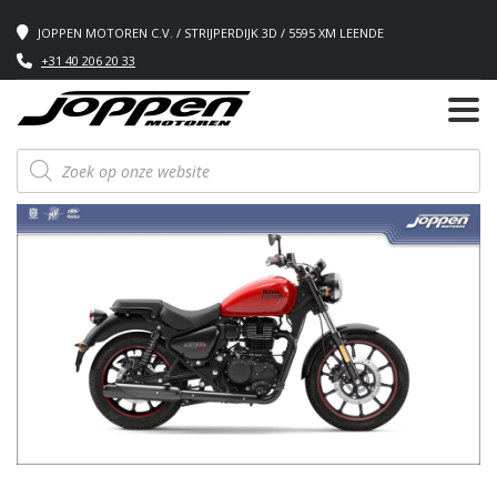
JOPPEN MOTOREN C.V. / STRIJPERDIJK 3D / 5595 XM LEENDE
+31 40 206 20 33
Producten
zoeken