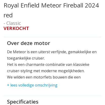
Royal Enfield Meteor Fireball 2024
red
- Classic
VERKOCHT
Over deze motor
De Meteor is een uiterst verfijnde, gemakkelijke en
toegankelijke cruiser.
Het is een charmante combinatie van klassieke
cruiser-styling met moderne mogelijkheden.
We wilden een motorfiets bouwen die een
geweldige cruise-ervaring kon garanderen voor
+ lees volledige omschrijving
zowel nieuwe als ervaren rijders.
De Meteor is daar perfect voor. Hij is gemakkelijk,
Specificaties
zeer comfortabel met een uitstekende ergonomie,