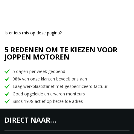
navigatieondersteuning voor gemotoriseerde
tweewielers.
Al met al is de Meteor een goed gebalanceerde,
super verfijnde motorfiets.
Is er iets mis op deze pagina?
• 349cc lucht-olie gekoelde eencilinder
5 REDENEN OM TE KIEZEN VOOR
• 20,2pk
JOPPEN MOTOREN
• 27Nm koppel bij 4000 toeren
• balans as
5 dagen per week geopend
• 5 versnellingen
98% van onze klanten beveelt ons aan
• led verlichting
Laag werkplaatstarief met gespecificeerd factuur
• uitgebreid lcd display
Goed opgeleide en ervaren monteurs
• tripper via google maps platform (App op de
Sinds 1978 actief op hetzelfde adres
telefoon)
• 3 jaar garantie en 3 jaar Road Side Assistance!
DIRECT NAAR…
• Leverbaar vanaf €5399,-
In 3 uitvoeringen en in 5 kleuren leverbaar.