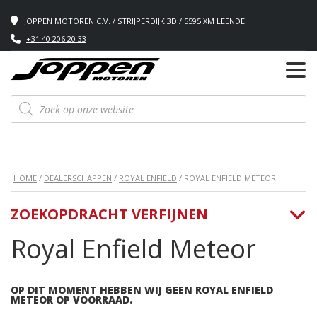
JOPPEN MOTOREN C.V. / STRIJPERDIJK 3D / 5595 XM LEENDE
+31 40 206 20 33
Producten
zoeken
HOME
/
DEALERSCHAPPEN
/
ROYAL ENFIELD
/ ROYAL ENFIELD METEOR
ZOEKOPDRACHT VERFIJNEN
Royal Enfield Meteor
OP DIT MOMENT HEBBEN WIJ GEEN ROYAL ENFIELD
METEOR OP VOORRAAD.