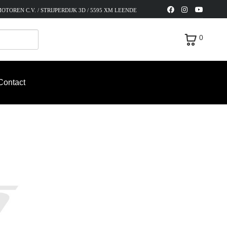
OTOREN C.V. / STRIJPERDIJK 3D / 5595 XM LEENDE
0
Contact