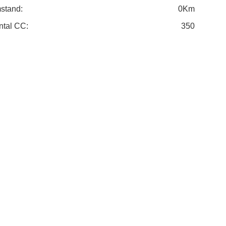
stand:
0Km
ntal CC:
350