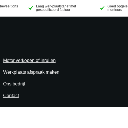
beveelt ons
Laag werkplaatstarief met
Goed opgelei
gespecificeerd factuur
monteurs
Motor verkopen of inruilen
Werkplaats afspraak maken
Ons bedrijf
Contact