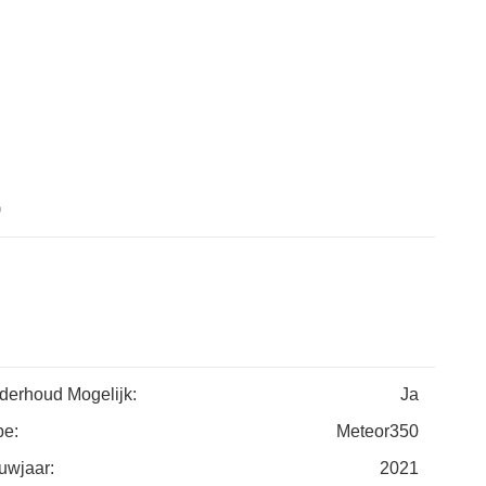
0
derhoud Mogelijk:
Ja
pe:
Meteor350
uwjaar:
2021