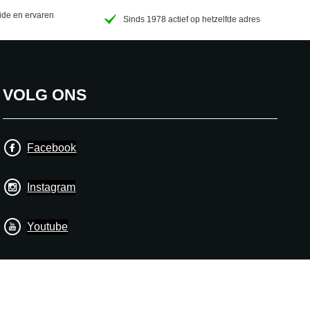
de en ervaren
Sinds 1978 actief op hetzelfde adres
VOLG ONS
Facebook
Instagram
Youtube