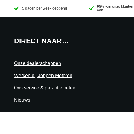
98% van onze klanten 
5 dagen per week geopend
aan
DIRECT NAAR…
Onze dealerschappen
Werken bij Joppen Motoren
Ons service & garantie beleid
Nieuws
+31 40 206 20 33