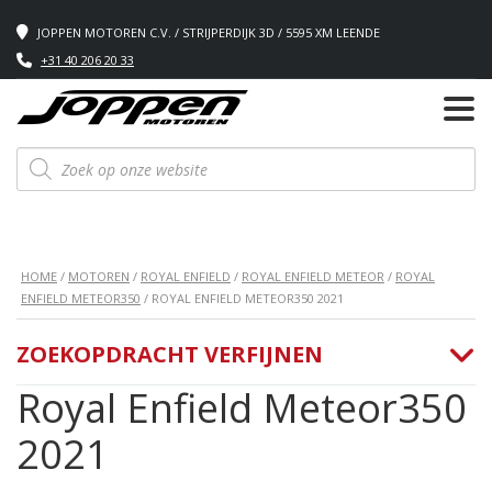
JOPPEN MOTOREN C.V. / STRIJPERDIJK 3D / 5595 XM LEENDE
+31 40 206 20 33
Producten
zoeken
HOME
/
MOTOREN
/
ROYAL ENFIELD
/
ROYAL ENFIELD METEOR
/
ROYAL
ENFIELD METEOR350
/ ROYAL ENFIELD METEOR350 2021
ZOEKOPDRACHT VERFIJNEN
Royal Enfield Meteor350
2021