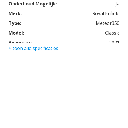
Onderhoud Mogelijk:
Ja
Merk:
Royal Enfield
Type:
Meteor350
Model:
Classic
Bouwjaar:
2021
+ toon alle specificaties
Kleur:
fireball yellow
Kmstand:
0Km
Cilinders:
1
Aantal CC:
350
Garantie:
drie jaar