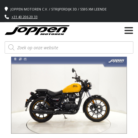
JOPPEN MOTOREN C.V. / STRIJPERDIJK 3D / 5595 XM LEENDE
+31 40 206 20 33
Producten
zoeken