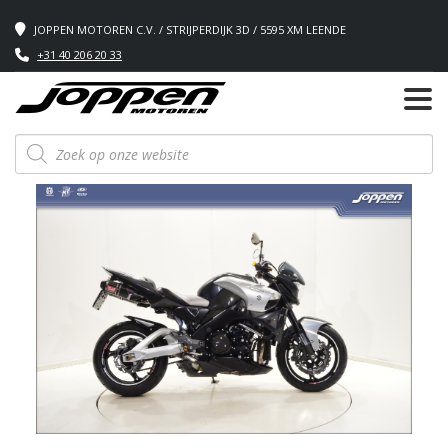
JOPPEN MOTOREN C.V. / STRIJPERDIJK 3D / 5595 XM LEENDE
+31 40 206 20 33
Producten
zoeken