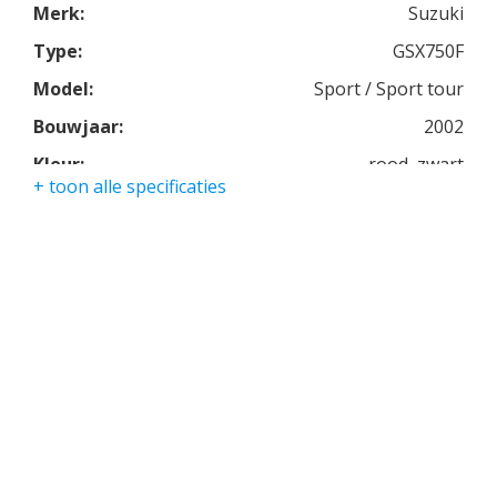
Merk:
Suzuki
Type:
GSX750F
Model:
Sport / Sport tour
Bouwjaar:
2002
Kleur:
rood, zwart
+ toon alle specificaties
Kmstand:
44116km
Cilinders:
4
Aantal CC:
750
Garantie:
3 maanden
Wielbasis:
1465 mm (57.7 inches)
Zithoogte:
790 mm (31.1 inches)
Versnellingsbak:
6 versnellingen
Vermogen:
92 hp (68.6 kW) @ 10500 tpm