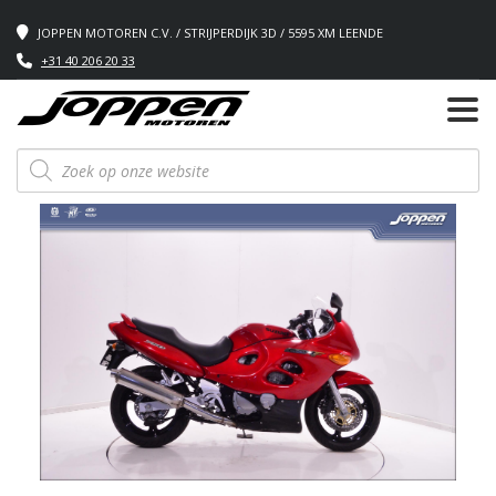
JOPPEN MOTOREN C.V. / STRIJPERDIJK 3D / 5595 XM LEENDE
+31 40 206 20 33
Producten
zoeken