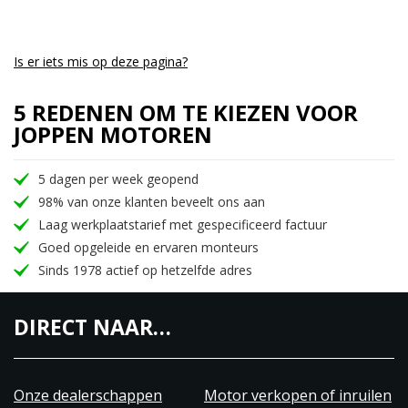
Tankinhoud -reserve:
20 l (5.3 gallon US)
Remmen
dubbele 290 mm schijven met dubbele
voor:
zuigerremklauwen
Is er iets mis op deze pagina?
Remmen
enkele 240 mm schijf met dubbele
achter:
zuigerremklauwen
5 REDENEN OM TE KIEZEN VOOR
JOPPEN MOTOREN
Max. koppel:
66,7 Nm (49.2 ft. lbs) @ 9500 tpm
Kleppen:
DOHC, 4 kleppen per cilinder
5 dagen per week geopend
Eindoverbrenging:
Ketting
98% van onze klanten beveelt ons aan
Laag werkplaatstarief met gespecificeerd factuur
Drooggewicht:
211 kg (465.2 pounds)
Goed opgeleide en ervaren monteurs
Boring x slag (mm):
70 mm x 48,7 mm
Sinds 1978 actief op hetzelfde adres
Compressieverhouding:
10,7:1
Brandstoftoevoer:
Mikuni BSR36
DIRECT NAAR…
Ontsteking:
Digital/Transistorized
Lengte:
2140 mm (84.3 inches)
Onze dealerschappen
Motor verkopen of inruilen