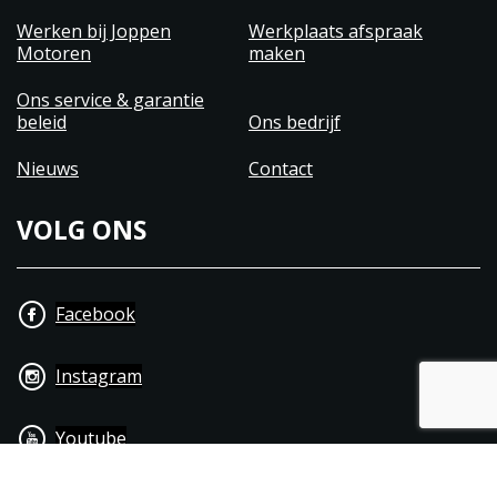
Breedte:
760 mm (29.9 inches)
Werken bij Joppen
Werkplaats afspraak
Hoogte:
1190 mm (46.9 inches)
Motoren
maken
Ons service & garantie
beleid
Ons bedrijf
Nieuws
Contact
VOLG ONS
Facebook
Instagram
Youtube