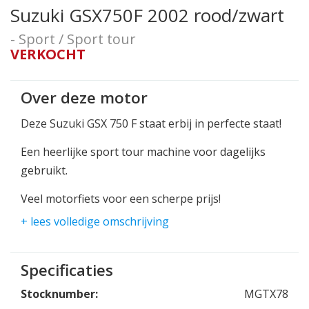
Suzuki GSX750F 2002 rood/zwart
- Sport / Sport tour
VERKOCHT
Over deze motor
Deze Suzuki GSX 750 F staat erbij in perfecte staat!
Een heerlijke sport tour machine voor dagelijks
gebruikt.
Veel motorfiets voor een scherpe prijs!
+ lees volledige omschrijving
Kom snel langs bij Joppen Motoren!
Specificaties
Stocknumber:
MGTX78