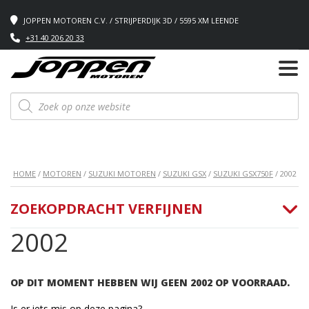
JOPPEN MOTOREN C.V. / STRIJPERDIJK 3D / 5595 XM LEENDE
+31 40 206 20 33
Producten
zoeken
HOME
/
MOTOREN
/
SUZUKI MOTOREN
/
SUZUKI GSX
/
SUZUKI GSX750F
/ 2002
ZOEKOPDRACHT VERFIJNEN
2002
OP DIT MOMENT HEBBEN WIJ GEEN 2002 OP VOORRAAD.
Is er iets mis op deze pagina?